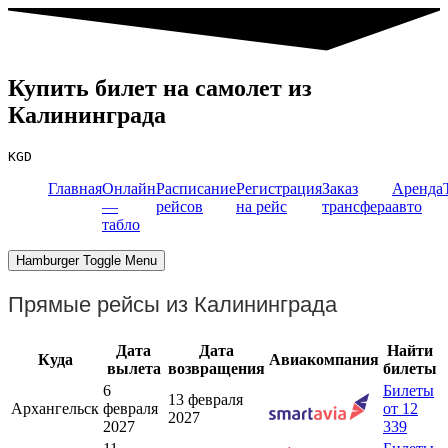
Купить билет на самолет из
Калининграда
KGD
Главная
Онлайн
Расписание
Регистрация
Заказ
Аренда
—
рейсов
на рейс
трансфера
авто
табло
Hamburger Toggle Menu
Прямые рейсы из Калининграда
Дата
Дата
Найти
Куда
Авиакомпания
вылета
возвращения
билеты
6
Билеты
13 февраля
Архангельск
февраля
от 12
2027
2027
339