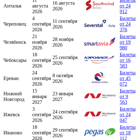
11
Билеты
16 августа
Анталья
августа
от 24
2026
2026
912
4
Билеты
11 сентября
Череповец
сентября
от 24
2026
2026
376
21
Билеты
28 ноября
Челябинск
ноября
от 19
2026
2026
980
18
Билеты
25 сентября
Чебоксары
сентября
от 16
2026
2026
583
24
Билеты
8 октября
Ереван
сентября
от 45
2026
2026
072
15
Билеты
Нижний
23 января
января
от 9
Новгород
2027
2027
563
3
Билеты
24 сентября
Ижевск
сентября
от 24
2026
2026
047
18
Билеты
29 сентября
Иваново
сентября
от 18
2026
2026
112